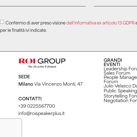
Confermo di aver preso visione
dell'informativa ex articolo 13 GDPR
e
per le finalità ivi indicate.
GRANDI
EVENTI
Leadership Fo
Sales Forum
SEDE
People Manag
Forum
Milano
Via Vincenzo Monti, 47
Julio Velasco D
Public Speaking
Storytelling Fo
CONTATTI
Negotiation F
+39 0225567700
info@roispeakerplus.it