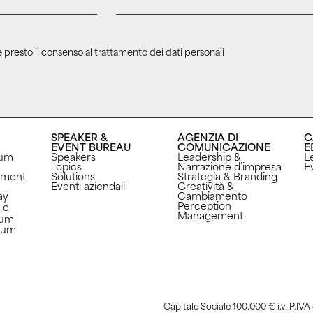
 presto il consenso al trattamento dei dati personali
SPEAKER &
AGENZIA DI
C
EVENT BUREAU
COMUNICAZIONE
E
rum
Speakers
Leadership &
L
Topics
Narrazione d’impresa
Ev
ement
Solutions
Strategia & Branding
Eventi aziendali
Creatività &
ay
Cambiamento
Perception
 e
Management ​
rum
orum
Capitale Sociale 100.000 € i.v. P.