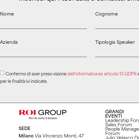
Nome
Cognome
Azienda
Tipologia Speaker
Confermo di aver preso visione
dell'informativa ex articolo 13 GDPR
e
per le finalità ivi indicate.
GRANDI
EVENTI
Leadership Fo
Sales Forum
SEDE
People Manag
Forum
Milano
Via Vincenzo Monti, 47
Julio Velasco D