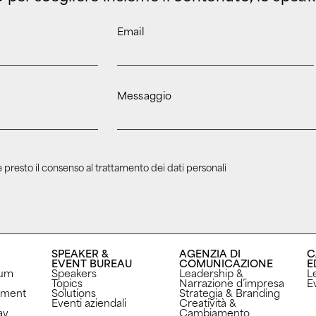
Email
Messaggio
 presto il consenso al trattamento dei dati personali
SPEAKER &
AGENZIA DI
C
EVENT BUREAU
COMUNICAZIONE
E
rum
Speakers
Leadership &
L
Topics
Narrazione d’impresa
Ev
ement
Solutions
Strategia & Branding
Eventi aziendali
Creatività &
ay
Cambiamento